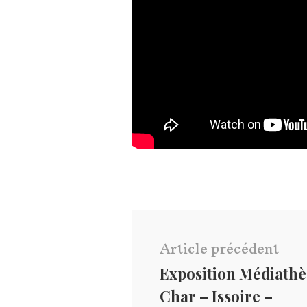
Navigation
d'article
Article précédent
Exposition Médiath
Char – Issoire –