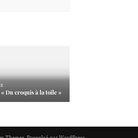
s
« Du croquis à la toile »
om Themes
. Propulsé par
WordPress
.