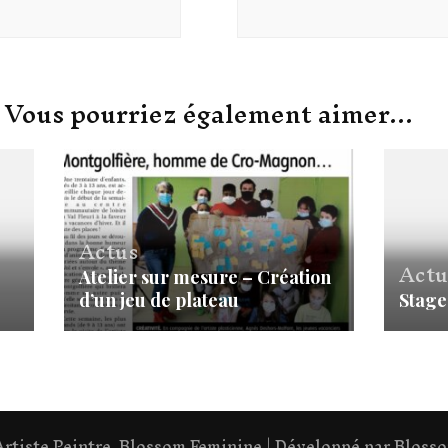
Vous pourriez également aimer...
Actus
Actu
Atelier sur mesure – Création
d’un jeu de plateau
Stage 
tiste Peintre
.
Blossom Feminine | Développé par
Bloss