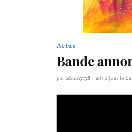
Actus
Bande annon
par
admin3738
mis à jour le
2 