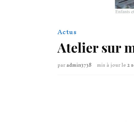
Actus
Atelier sur 
par
admin3738
mis à jour le
2 