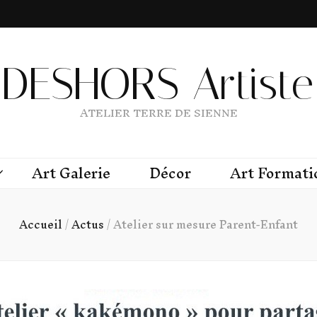
DESHORS Artiste 
ATELIER TERRE DE SIENNE
Art Galerie
Décor
Art Formati
Accueil
/
Actus
/
Atelier sur mesure Parent-Enfant