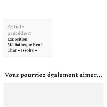
Navigation
Article
d'article
précédent
Exposition
Médiathèque René
Char – Issoire –
Vous pourriez également aimer...