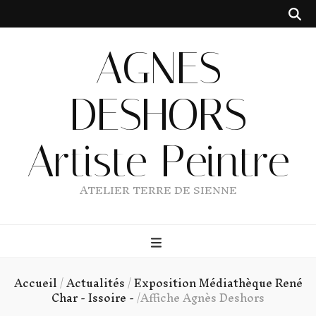
AGNES
DESHORS
Artiste Peintre
ATELIER TERRE DE SIENNE
Accueil
/
Actualités
/
Exposition Médiathèque René
Char - Issoire -
/
Affiche Agnès Deshors