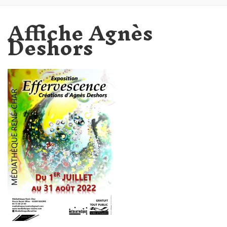
Affiche Agnès
Deshors