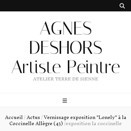
AGNES
DESHORS
Artiste Peintre
ATELIER TERRE DE SIENNE
Accueil
/
Actus
/
Vernissage exposition "Lonely" à la
Coccinelle Allègre (43)
/
exposition la coccinelle