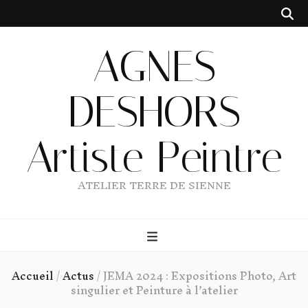
AGNES
DESHORS
Artiste Peintre
ATELIER TERRE DE SIENNE
Accueil
/
Actus
/
JEMA 2024 : Expositions Photo, Art
singulier et Peinture à l’atelier