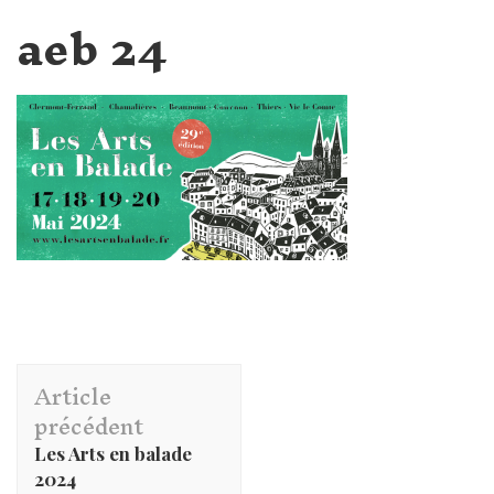
aeb 24
Navigation
Article
d'article
précédent
Les Arts en balade
2024