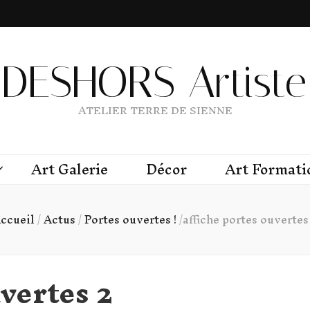
DESHORS Artiste 
ATELIER TERRE DE SIENNE
Art Galerie
Décor
Art Formati
ccueil
/
Actus
/
Portes ouvertes !
/
affiche portes ouvertes
uvertes 2