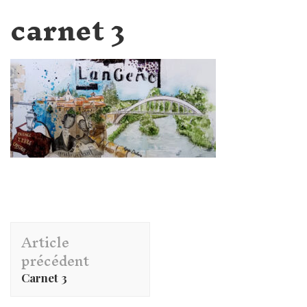
carnet 3
Navigation
Article
d'article
précédent
Carnet 3