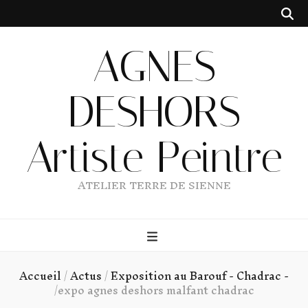
AGNES
DESHORS
Artiste Peintre
ATELIER TERRE DE SIENNE
Accueil
/
Actus
/
Exposition au Barouf - Chadrac -
/
expo agnes deshors malfant chadrac