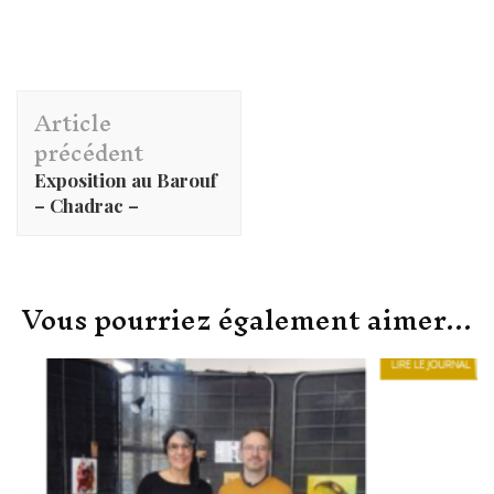
Navigation
Article
d'article
précédent
Exposition au Barouf
– Chadrac –
Vous pourriez également aimer...