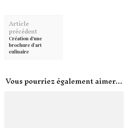
Navigation
Article
d'article
précédent
Création d’une
brochure d’art
culinaire
Vous pourriez également aimer...