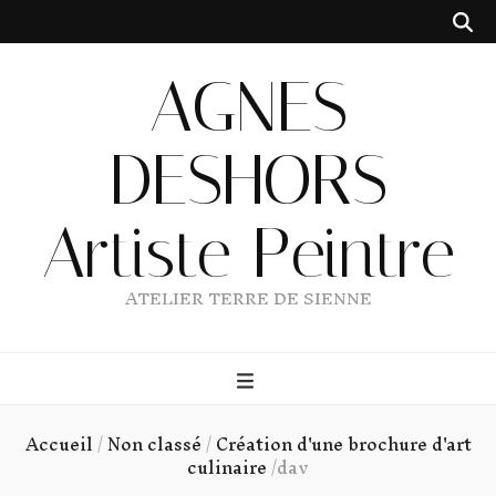
AGNES
DESHORS
Artiste Peintre
ATELIER TERRE DE SIENNE
Accueil
/
Non classé
/
Création d'une brochure d'art
culinaire
/
dav