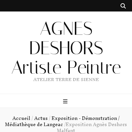
AGNES
DESHORS
Artiste Peintre
ATELIER TERRE DE SIENNE
Accueil
/
Actus
/
Exposition - Démonstration /
Médiathèque de Langeac
/
Exposition Agnès Deshors
Malfant